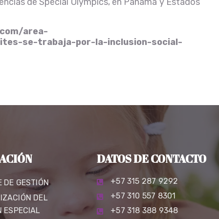
encias de Special Olympics, en Panamá y Estados
.
.com/area-
tes-se-trabaja-por-la-inclusion-social-
ACIÓN
DATOS DE CONTACTO
+57 315 287 9292
E DE GESTIÓN
+57 310 557 8301
IZACIÓN DEL
N ESPECIAL
+57 318 388 9348